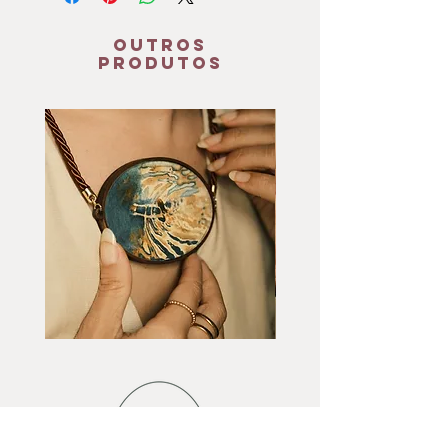
as informações referentes à obra,
atestando que se trata da aquarela
OUTROS
original.
PRODUTOS
Colar
Colar
Eu
Andorinhas
e
Água