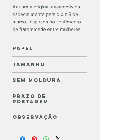
Aquarela original desenvolvida
especialmente para o dia 8 de
março, inspirada no sentimento
de fraternidade entre mulheres.
Papel
Papel Arches Hot Pressed | Grano
Tamanho
Satinado | 300g | 100%
algodão
31 x 23cm
Sem moldura
A ilustração não acompanha
Prazo de
moldura
Postagem
Até cinco (5) dias úteis após a
Observação
confirmação de pagamento
Acompanha certificado de
autenticidade assinado, com todas