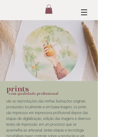
prints
com qualidade profissional
são as reproduções das minhas ilustrações originais.
produzidos localmente e em baixa tiragem, os prints
são impressos em impressora profissional depois das
etapas de digitalização, edição das imagens e diversos
testes de impressão. em um processo que se
assemelha ao artesanal, tantas etapas e tecnologia
possibilitam maior controle sobre a produção e um