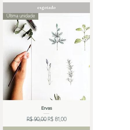
esgotado
Última unidade
Ervas
Preço normal
Preço promocional
R$ 90,00
R$ 81,00