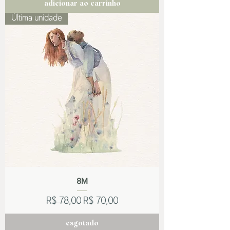
adicionar ao carrinho
Última unidade
8M
Preço normal
Preço promocional
R$ 78,00
R$ 70,00
esgotado