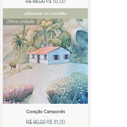
Preço normal
Preço promocional
R$ 58,00
R$ 52,00
adicionar ao carrinho
Última unidade
Coração Camponês
Preço normal
Preço promocional
R$ 90,00
R$ 81,00