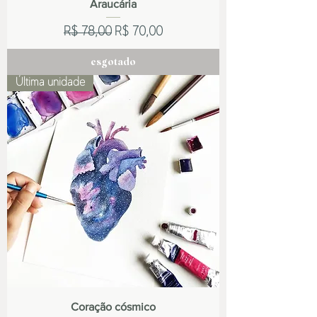
Araucária
Preço normal
Preço promocional
R$ 78,00
R$ 70,00
esgotado
Última unidade
Coração cósmico