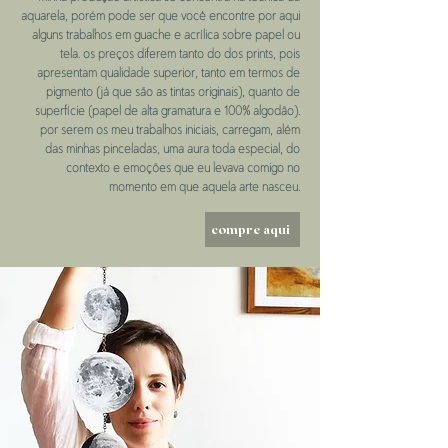
aquarela, porém pode ser que você encontre por aqui
alguns trabalhos em guache e acrílica sobre papel ou
tela. os preços diferem tanto do dos prints, pois
apresentam qualidade superior, tanto em termos de
pigmento (já que são as tintas originais), quanto de
superfície (papel de alta gramatura e 100% algodão).
por serem os meu trabalhos iniciais, carregam, além
das minhas pinceladas, uma aura toda especial, do
contexto e emoções que eu levava comigo no
momento em que aquela arte nasceu.
compre aqui