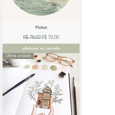
Flutuo
Preço normal
Preço promocional
R$ 78,00
R$ 70,00
adicionar ao carrinho
Última unidade