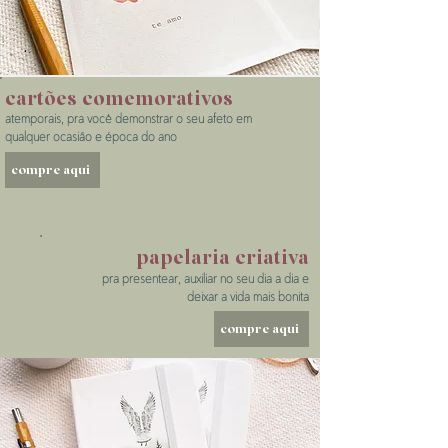
cartões comemorativos
atemporais, pra você demonstrar o seu afeto em
qualquer ocasião e época do ano
compre aqui
papelaria criativa
pra presentear, auxiliar no seu dia a dia e
deixar a vida mais bonita
compre aqui