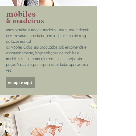
móbiles
& madeiras
artes pintadas à mão na madeira, uma a uma, e depois
envernizadas e montadas, em um processo de resgate
do fazer manual.
os Móbiles Ciclos são produzidos sob encomenda e,
esporadicamente, lanço coleções de móbiles e
madeiras sem reprodução posterior, ou seja, são
peças únicas e super especiais, pintadas apenas uma
vez.
compre aqui