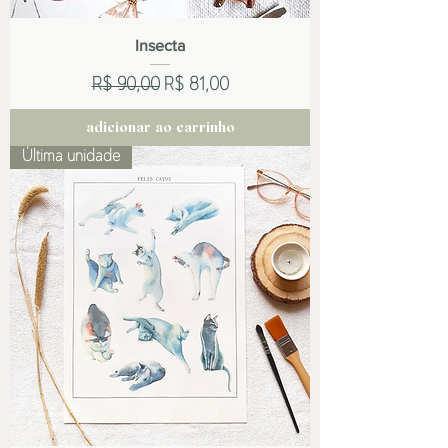
Insecta
Preço normal
Preço promocional
R$ 90,00
R$ 81,00
adicionar ao carrinho
Última unidade