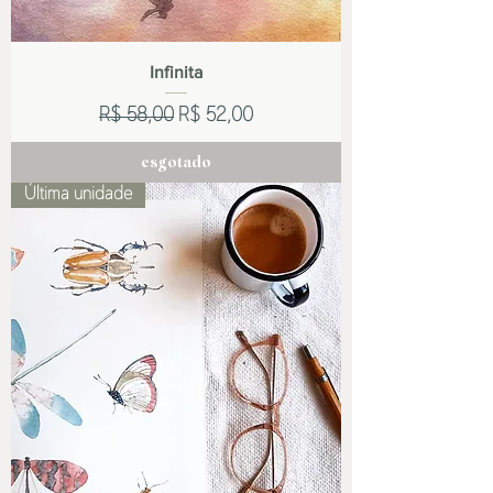
Infinita
Preço normal
Preço promocional
R$ 58,00
R$ 52,00
esgotado
Última unidade