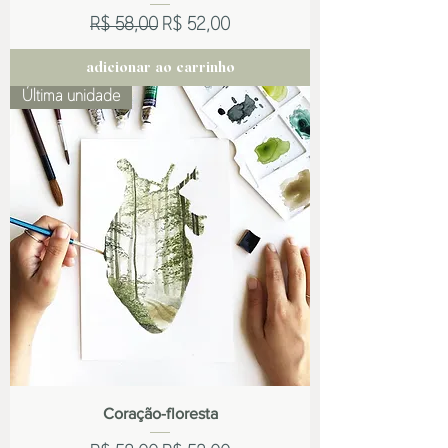
Preço normal
Preço promocional
R$ 58,00
R$ 52,00
adicionar ao carrinho
Última unidade
Coração-floresta